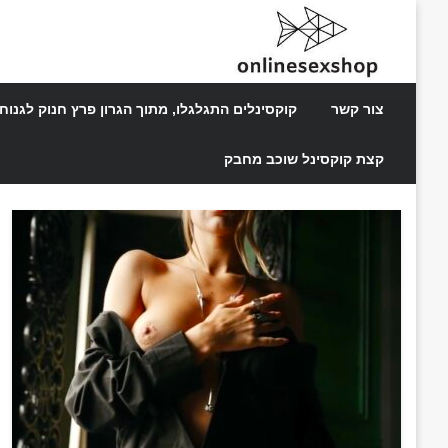
Ski
t
conten
ההורים של אחד אמרו לה מיד-סווטה, אתה לא טריס שם. לא משהו
onlinesexshop
צור קשר
קוקסינלים התגלגלו, מתוך הגרון פרץ חנוק לגנוח
קצת קוקסינל שוכב מחבק