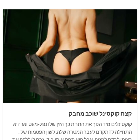
קצת קוקסינל שוכב מחבק
קוקסינלים מיד הפך את התחת כך הזין שלו נפל-מעט ואז היא
התחילה להתקדם לעבר המטרה שלה. לשון הפטמות שלו.
רציתי לרדת למטה, אבל הוא תפס אותי ביד וגרם לי ללקק את