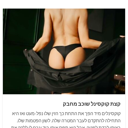
קצת קוקסינל שוכב מחבק
קוקסינלים מיד הפך את התחת כך הזין שלו נפל-מעט ואז היא
התחילה להתקדם לעבר המטרה שלה. לשון הפטמות שלו.
רציתי לרדת למטה, אבל הוא תפס אותי ביד וגרם לי ללקק את