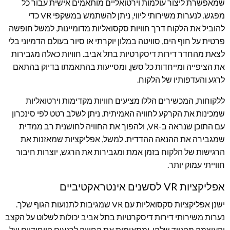
שמאפשרת ליצור עולמות וירטואליים מותאמים אישית עבור כל
מפגש. לנערות משירותי ליווי, ניתן להשתמש במשקפי VR כדי
להוביל את הלקוח דרך חוויות סקסואליות מדומיינות, למשל חופשה
פרטית על חוף הים, סוויטה במלון יוקרתי או סיור בעולם הדמיוני בלי
לצאת מהחדר דירות דיסקרטיות בתל אביב. חוויות כאלה מגבירות
את הציפייה ומייחדות כל סשן, ומסייעות בהתאמתו בדיוק בהתאם
לרגע והעדפותיו של הלקוח.
ללקוחות, המכשירים הללו מציעים חוויות מקדימות וירטואליות
שמכינות את הקרקע לחוויה האמיתית. ניתן לשלב רטט לפי סינכרון
עם התוכן שנראה ב-VR, ולהפוך את החוויה לחושנית רב ממדית
שמגבירה את ההנאה ההדדית. למשל, אפליקציות שמאזנות את
הרגישות של הלקוח בזמן אמת ומגבירות את הרגש, יוצרות חיבור
חווייתי עמוק יותר.
אפליקציות VR לסשנים אינטראקטיביים
ישנן אפליקציות סקסואליות עם VR שמגיבות לתנועות הגוף שלך.
נערות משירותי דירות דיסקרטיות בתל אביב יכולות לשלוט על הקצב
והעוצמה מהנייד שלהן, ומתאימות את החוויה לרגעים הייחודיים של