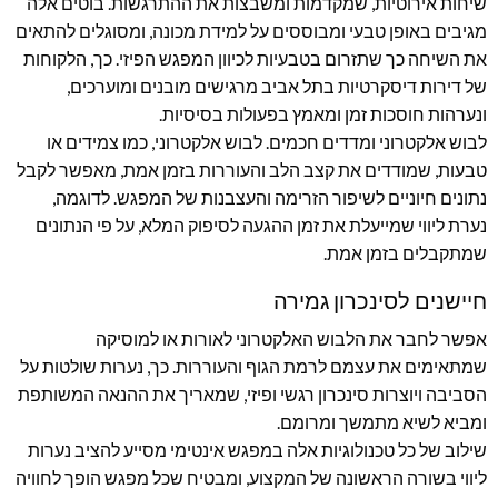
שיחות אירוטיות, שמקדמות ומשבצות את ההתרגשות. בוטים אלה
מגיבים באופן טבעי ומבוססים על למידת מכונה, ומסוגלים להתאים
את השיחה כך שתזרום בטבעיות לכיוון המפגש הפיזי. כך, הלקוחות
של דירות דיסקרטיות בתל אביב מרגישים מובנים ומוערכים,
ונערהות חוסכות זמן ומאמץ בפעולות בסיסיות.
לבוש אלקטרוני ומדדים חכמים. לבוש אלקטרוני, כמו צמידים או
טבעות, שמודדים את קצב הלב והעוררות בזמן אמת, מאפשר לקבל
נתונים חיוניים לשיפור הזרימה והעצבנות של המפגש. לדוגמה,
נערת ליווי שמייעלת את זמן ההגעה לסיפוק המלא, על פי הנתונים
שמתקבלים בזמן אמת.
חיישנים לסינכרון גמירה
אפשר לחבר את הלבוש האלקטרוני לאורות או למוסיקה
שמתאימים את עצמם לרמת הגוף והעוררות. כך, נערות שולטות על
הסביבה ויוצרות סינכרון רגשי ופיזי, שמאריך את ההנאה המשותפת
ומביא לשיא מתמשך ומרומם.
שילוב של כל טכנולוגיות אלה במפגש אינטימי מסייע להציב נערות
ליווי בשורה הראשונה של המקצוע, ומבטיח שכל מפגש הופך לחוויה