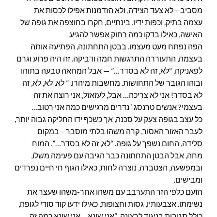
מסביב – לא צעד הצידה, ולא הזדמנות אפילו לכסות את
עצמה בתיק. וכפות ידיו, בינתיים, חקרו בחוצפה את גופה של
האישה, כאילו בדקו כמה רחוק אפשר להגיע.
הפה נפתח מעט מעצמו. בבטן התחתונה, הפתיעה אותה
בעצמה, התעוררה התרגשות חמה ודביקה. זה היה פרוע וגרם
לפאניקה. “לא, זה לא בסדר…” — אבל המחאה טבעה בתוהו
ובוהו הגובר של התחושות. מחשבות מיהרו, ” לא, לא, לא, זה
לא בסדר! אני לא צריכה… אבל, לעזאזל, אני רוצה את זה
בעצמי? אנשים טרנסג ‘ נדרים מרגישים כמה אני רטוב…
כל עצב בגופה צעק על סכנה, אך כשכף ידו החליקה גבוה יותר,
לעבר האזור האסור, קרה משהו בלתי מוסבר – במקום
סלידה, החום נשפך על גופה. “לא, זה לא בסדר…”, המוח
מחה, אבל הבטן התחתונה כבר הגיבה עם פעימה משלו,
ובמפשעה, הצטברה, נוצרה לחות, כאילו הגוף חי חיים נפרדים
ומבישים.
הזעם כלפי הזר התערבב עם משהו אחר-משהו שעצר את
נשימתו. אצבעותיו, גסות וחצופות, כאילו ידעו קוד סודי לגופה,
כולל תגובות בניגוד לרצונה. “אני שונא… אני שונא כמה זה