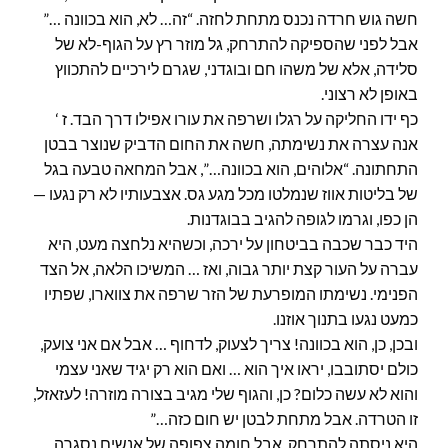
חשה גוש חרדה נכנס מתחת לחזה. “זה… לא, הוא בכוונה …”
אבל לפני שהספיקה להתרחק, גל מוזר רץ על הגוף-לא של
סלידה, אלא של משהו חם ובוגדני, שגרם לירכיים להתכווץ
באופן לא רצוני.
כף ידו החליקה על רגלו ושרפה את עורו אפילו דרך הבד. ז ‘
אנה עצרה את נשימתה, חשה את החום הדביק שנוצר בבטן
התחתונה. “אלוהים, הוא בכוונה…”, אבל המחאה טבעה בגל
של בליטות אווז שנמלטו מכל מגע גס. אצבעותיו לא רק נגעו —
הן כפו, וגרמו לגופה להגיב בבוגדנות.
היד כבר שכבה בביטחון על ירכה, וכשהיא נלחצה מעט, היא
עברה על העור קצת יותר גבוה, ואז … המשיכו הלאה, אל הצד
הפנימי. נשימתו המופרעת של הזר שרפה את צווארו, שפתיו
כמעט נגעו בתנוך אוזנו.
ובכן, כן, הוא בכוונה! צריך לצעוק, לדחוף … אבל אם אני צועק,
כולם יסתובבו, יראו איך הוא … ואם הוא רק יגיד שאני עצמי
והוא לא עשה כלום? כן, והגוף שלי מגיב בצורה מוזרה! לעזאזל,
זו הטרדה. אבל מתחת לבטן יש חום כזה…”
היא ניסתה להתרחק, אבל חומה צפופה של אנשים נסגרה