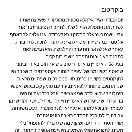
בוקר טוב
יום עבודה רגיל-אלמלא מכונית מקולקלת שאילצה אותה
לשנות את המסלול הרגיל שלה לתחבורה ציבורית. ז ‘ אנה
עדיין ישנה כשבעלה התכונן ויצא לעבודה, אז נאלצנו להתאסף
על סמך כמה שיידרש כדי להגיע לתחנה ולחכות לתחבורה.
לאחר שאכלה ארוחת ערב והתלבשה, היא הגיעה לאט
לתחנת האוטובוס ותפסה משבי רוח קלים.
בגיל 36 היא עדיין נראתה די טובה. שיער חום באורך בינוני
שנאסף בקוקו מרושל. עיניים חומות אקספרסיביות שכבר היו
להן קמטים בקושי ניכרים. תווי פנים רכים, שפתיים מלאות
שנראו מעט פתוחות לפעמים. עור עם סומק קל. ובקושי אפשר
היה לומר שהיא ילדה שני צאצאים. אבל בכל זאת זה היה
בדיוק זה. יש שיגידו שהיא עדיין הייתה יכולה לטייל, להקדיש זמן
לעצמה ואז, ולא למהר, אבל ז ‘ אן לא הצטערה. בעל, משפחה,
עבודה רגילה, הכל הסתדר בצורה כזו או אחרת.
אוויר הסתיו היה רענן ושקוף, מה שגרם לה להתפתל בלי
משים, לתקן את קפלי השמלה. היו מעט אנשים בתחנה, וזה