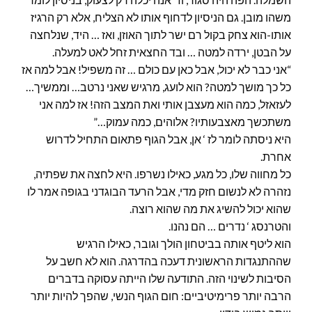
משהו מובן. גם הניסיון לדחוף אותו לא הצליח, אלא רק הרגיז
אותו-הוא צחק בקול רם ישר לתוך האוזן, ואז … היד, שנלחצה
על הבטן, ירדה למטה … ובד החצאית זחל לאט למעלה.
“אני כבר לא יכול, אבל כאן עם כולם … זה משפיל! אבל למה אז
כל כך מושך למטה? הוא לועג, מרגיש שאני נרטב… וממשיך…
לעזאזל, כמה הוא מעצבן אותי ואת המצב הזה! אז למה אני
משתכשך מאצבעותיו? אלוהים, כמה עמוק…”
היא ניסתה לומר לז ‘ אן, אבל הגוף פתאום התחיל לדרוש
אחרת.
כל מחווה שלו, כל מגע, כאילו נשרפו. היא לחצה את שפתיה,
נזהרה לא לנשום חזק מדי, אבל הרעד הבוגדני בגופה אמר לו
שהוא יכול להשיג את מה שהוא רוצה.
והטרנסג ‘ נדרים … הם נהנו.
הוא ליטף אותה בביטחון הולך וגובר, כאילו הרגיש
שההתנגדות הראשונית דעכה בהדרגה. הוא לא חשב על
הסיבות לשינוי הזה. התודעה שלו הייתה עסוקה בדברים
הרבה יותר פרימיטיביים: חום הגוף הנשי, שהפך להיות יותר