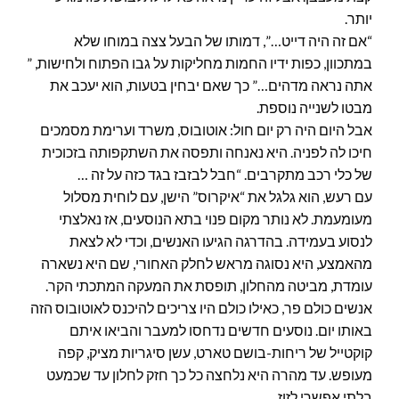
יותר.
“אם זה היה דייט…”, דמותו של הבעל צצה במוחו שלא
במתכוון, כפות ידיו החמות מחליקות על גבו הפתוח ולחישות, ”
אתה נראה מדהים…” כך שאם יבחין בטעות, הוא יעכב את
מבטו לשנייה נוספת.
אבל היום היה רק יום חול: אוטובוס, משרד וערימת מסמכים
חיכו לה לפניה. היא נאנחה ותפסה את השתקפותה בזכוכית
של כלי רכב מתקרבים. “חבל לבזבז בגד כזה על זה …
עם רעש, הוא גלגל את “איקרוס” הישן, עם לוחית מסלול
מעומעמת. לא נותר מקום פנוי בתא הנוסעים, אז נאלצתי
לנסוע בעמידה. בהדרגה הגיעו האנשים, וכדי לא לצאת
מהאמצע, היא נסוגה מראש לחלק האחורי, שם היא נשארה
עומדת, מביטה מהחלון, תופסת את המעקה המתכתי הקר.
אנשים כולם פר, כאילו כולם היו צריכים להיכנס לאוטובוס הזה
באותו יום. נוסעים חדשים נדחסו למעבר והביאו איתם
קוקטייל של ריחות-בושם טארט, עשן סיגריות מציק, קפה
מעופש. עד מהרה היא נלחצה כל כך חזק לחלון עד שכמעט
בלתי אפשרי לזוז.