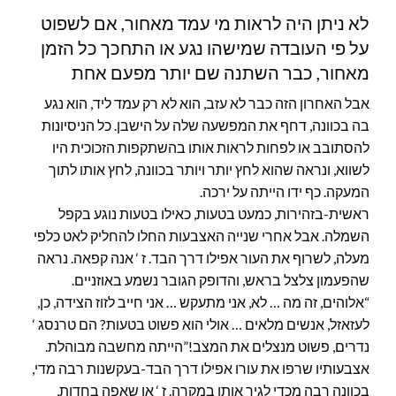
לא ניתן היה לראות מי עמד מאחור, אם לשפוט
על פי העובדה שמישהו נגע או התחכך כל הזמן
מאחור, כבר השתנה שם יותר מפעם אחת
אבל האחרון הזה כבר לא עזב, הוא לא רק עמד ליד, הוא נגע
בה בכוונה, דחף את המפשעה שלה על הישבן. כל הניסיונות
להסתובב או לפחות לראות אותו בהשתקפות הזכוכית היו
לשווא, ונראה שהוא לחץ יותר ויותר בכוונה, לחץ אותו לתוך
המעקה. כף ידו הייתה על ירכה.
ראשית-בזהירות, כמעט בטעות, כאילו בטעות נוגע בקפל
השמלה. אבל אחרי שנייה האצבעות החלו להחליק לאט כלפי
מעלה, לשרוף את העור אפילו דרך הבד. ז ‘ אנה קפאה. נראה
שהפעמון צלצל בראש, והדופק הגובר נשמע באוזניים.
“אלוהים, זה מה … לא, אני מתעקש … אני חייב לזוז הצידה, כן,
לעזאזל, אנשים מלאים … אולי הוא פשוט בטעות? הם טרנסג ‘
נדרים, פשוט מנצלים את המצב!”הייתה מחשבה מבוהלת.
אצבעותיו שרפו את עורו אפילו דרך הבד-בעקשנות רבה מדי,
בכוונה רבה מכדי לגיר אותו במקרה. ז ‘ אן שאפה בחדות,