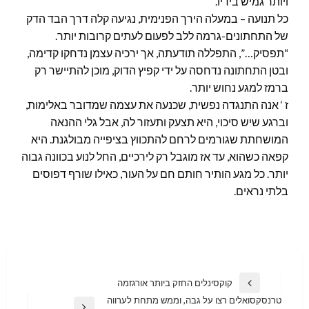
ויותר גמיש בידיו.
כל תנועה – במעלה הירך הפנימית, נגיעה קלה דרך הבד הדק
של התחתונים-גרמה ללב לפעום לעתים קרובות יותר.
“תפסיק…”, התפללה תודעתה, אך ירכיה עצמן נדחקו קדימה,
ובטן התחתונה נדחסה על ידי קפיץ הדוק, מוכן להתיישר רק
ברמז למגע נחוש יותר.
ז ‘ אנה התנגדה נפשית, שכנעה את עצמה שמדובר באלימות,
וברגע שיש סיכוי, היא תצעק ותעזור לה, אבל גלי ההנאה
המושחתת שגורמים לרחם להתכווץ בציפייה מבולגנת. היא
קפאה כשהוא, עד אז מוגבל רק לירכיים, החל לנוע בכוונה גבוה
יותר. כל מגע הותיר חותם חם על העור, כאילו שורף דפוסים
בלתי נראים.
Post
קוקסינלים החזק ביותר אורגזמה
Previous
navigation
טרנסקסואלים רצו על גבה, וממש מתחת לערווה
Post