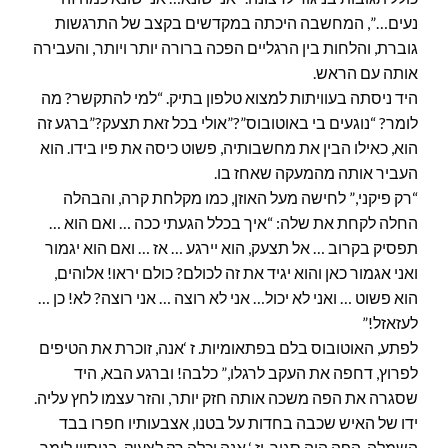
נעים…”, המחשבה היכתה במקדשים בקצב של התרגשות
גוברת, והלחות בין הרגליים הפכה ברורה יותר ויותר, והעבירה
אותה עם הראש.
היד ניסתה בעוויתות למצוא טלפון בתיק. “למי להתקשר? מה
לומר? “נוגעים בי באוטובוס”?”אולי בכל זאת תצעק?”ברגע זה
הוא, כאילו הבין את מחשבותיה, פשוט כיסה את פיו בידו. הוא
העביר אותה מהמעקה שאחז בו.
“רק פיקני,” לחישה מעל האוזן, כמו מקלחת קרה, והבהלה
החלה לקחת את שלה: “איך בכלל הגעתי ככה … ואם הוא …
תפסיק בקרוב … אל תצעק, הוא יירגע … אז … ואם הוא יגמור
ואני אגמור כאן והוא יגיד את זה לכולם? כולם יראו! אלוהים,
הוא פשוט … ואני לא יכול… אני לא רוצה … אני רוצה? לא! כן …
לעזאזל!”
לפתע, האוטובוס בלם בפתאומיות. ז ‘אנה, זוכרת את הטיפים
לפרוץ, דחפה את העקב לרגלו,” כלבה! וברגע הבא, היד
שסגרה את הפה משכה אותה חזק יותר, והזר עצמו לחץ עליה.
ידו של האיש שכבה בחדות על בטנו, אצבעותיו חפרו בבד
השמלה. הפה היה סגור, וז ‘ אנה יכלה רק לצעוק, בניסיון לומר