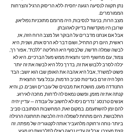
נתן תקווה לנסיעה רגועה יחסית-ללא הריסוק הרגיל והצרחות
הממורמרים.
מצב הרוח, בניגוד לנסיבות, היה מרומם מתוכניות נפוליאון,
שרובן היו מוקדשות בדיוק לאהובתן.
אבל אם אנחנו מדברים על הבוקר ועל מצב הרוח הזה, אז,
ראשית, היום רק התחיל, ושום דבר לא הרס אותו, ושנית, היא
לבשה שמלה חדשה, שלבסוף היא החליטה “ללכת”. אפור רך,
צמוד, עם מחשוף חינני וחצאית ממש מעל הברכיים. היא לא
יכלה לסרב ללבוש את זה, בדרך כלל היא לבשה את זה יותר
פשוט למשרד, אבל היא אהבה את האופן שבו הוא יושב: הבד
הקל היה זורם בעדינות סביב הדמות, ובכל צעד החצאית
התנודדה מעט, מושכת את מבטים של עוברים ושבים. כן, והיא
קנתה את זה מזמן, ופשוט נמאס לה לדחות, מחכה לאירוע.
אנשים טרנסג ‘ נדרים ניסו לא לחשוב על עבודה — עדיין יהיה
להם זמן להשתעמם. במקום זאת, המחשבות הסתובבו סביב
התלבושת. היום מתחת לשמלה היה הלבשה תחתונה הרגילה
ביותר-נוחה ורחוקה מלהעביר אותה לקטגוריה של מפתה. זה
קצת מעצבן. אבל זה עדיין נראה כאילו לתלבושת כזו מגיע